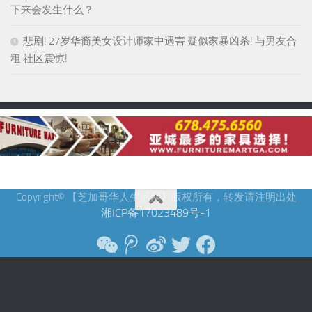
下来会发生什么？
悲剧! 27岁华裔美女设计师家中遇害 疑似家暴凶杀! 与男友合
租 社区震惊!
Copyright© 【芝加哥华人生活网】版权所有，转发请注明出处
湘ICP备17023489号-1