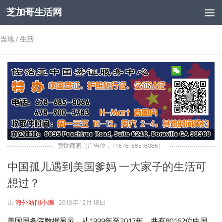
芝加哥生活网
跳至内容
当地
/
生活
赞助商家（广告位：+1678-685-8086）
中国孤儿遇到美国爹妈 一大家子的生活可
想过？
由
海外新闻小编
·
2019年12月18日
美国国务院数据显示，从1999年至2017年，共有80162位中国