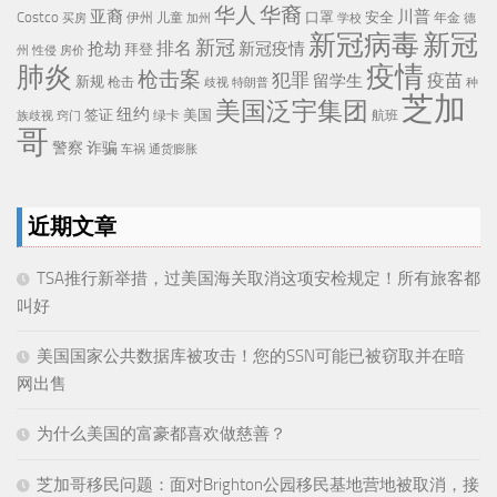
华人
华裔
亚裔
川普
Costco
口罩
安全
伊州
儿童
年金
买房
加州
学校
德
新冠病毒
新冠
新冠
排名
抢劫
新冠疫情
拜登
州
性侵
房价
疫情
肺炎
枪击案
犯罪
疫苗
留学生
新规
枪击
歧视
特朗普
种
芝加
美国泛宇集团
纽约
签证
美国
航班
绿卡
族歧视
窍门
哥
警察
诈骗
车祸
通货膨胀
近期文章
TSA推行新举措，过美国海关取消这项安检规定！所有旅客都
叫好
美国国家公共数据库被攻击！您的SSN可能已被窃取并在暗
网出售
为什么美国的富豪都喜欢做慈善？
芝加哥移民问题：面对Brighton公园移民基地营地被取消，接