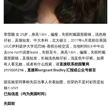
章莹颖 女 25岁，身高1.6m，偏瘦，失联时戴圆形眼镜，浅色格
仔衫，及颈短发。中大本科，北大硕士，2017年4月底前往美国
UIUC伊利诺伊大学厄巴纳-香槟分校交流，当地时间6.9 中午出
去one north说签lease，失联至今。身高1.6m，偏瘦，失联时戴
圆形眼镜，及颈短发，长袖浅色格仔衫，浅蓝色牛仔裤。如果
有人看见她，或者有什么线索，请
直接联系校园警局
2173331216，直接和sergeant Bradley 汇报或公众号留言
据实验室同事称失踪当事人衣着如图，但穿的不是衬衫而是短
袖 t-shirt
已知信息（均为美国时间）
失踪前