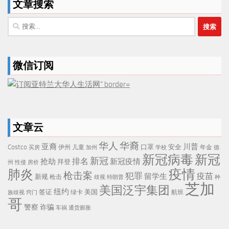
文章搜索
搜
索：
微信订阅
文章云
华人
华裔
亚裔
川普
Costco
口罩
安全
伊州
儿童
年金
买房
加州
学校
德
新冠病毒
新冠
新冠
排名
抢劫
新冠疫情
拜登
州
性侵
房价
疫情
肺炎
枪击案
犯罪
疫苗
留学生
新规
枪击
歧视
特朗普
种
芝加
美国泛宇集团
纽约
签证
美国
航班
绿卡
族歧视
窍门
哥
警察
诈骗
车祸
通货膨胀