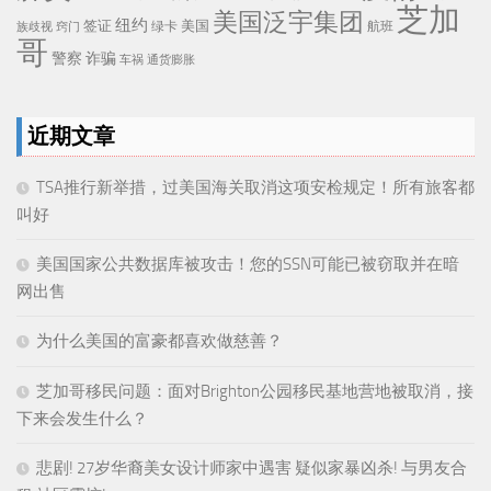
芝加
美国泛宇集团
纽约
签证
美国
航班
绿卡
族歧视
窍门
哥
警察
诈骗
车祸
通货膨胀
近期文章
TSA推行新举措，过美国海关取消这项安检规定！所有旅客都
叫好
美国国家公共数据库被攻击！您的SSN可能已被窃取并在暗
网出售
为什么美国的富豪都喜欢做慈善？
芝加哥移民问题：面对Brighton公园移民基地营地被取消，接
下来会发生什么？
悲剧! 27岁华裔美女设计师家中遇害 疑似家暴凶杀! 与男友合