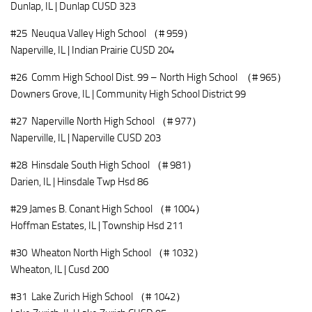
Dunlap, IL | Dunlap CUSD 323
#25 Neuqua Valley High School （# 959）
Naperville, IL | Indian Prairie CUSD 204
#26 Comm High School Dist. 99 – North High School （# 965）
Downers Grove, IL | Community High School District 99
#27 Naperville North High School （# 977）
Naperville, IL | Naperville CUSD 203
#28 Hinsdale South High School （# 981）
Darien, IL | Hinsdale Twp Hsd 86
#29 James B. Conant High School （# 1004）
Hoffman Estates, IL | Township Hsd 211
#30 Wheaton North High School （# 1032）
Wheaton, IL | Cusd 200
#31 Lake Zurich High School （# 1042）