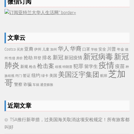
微信订阅
文章云
华人
华裔
亚裔
川普
Costco
口罩
安全
伊州
儿童
年金
买房
加州
学校
德
新冠病毒
新冠
新冠
排名
抢劫
新冠疫情
拜登
州
性侵
房价
疫情
肺炎
枪击案
犯罪
疫苗
留学生
新规
枪击
歧视
特朗普
种
芝加
美国泛宇集团
纽约
签证
美国
航班
绿卡
族歧视
窍门
哥
警察
诈骗
车祸
通货膨胀
近期文章
TSA推行新举措，过美国海关取消这项安检规定！所有旅客都
叫好