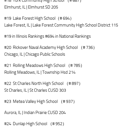
#18 York Community High School （# 687）
Elmhurst, IL | Elmhurst SD 205
#19 Lake Forest High School（# 694）
Lake Forest, IL | Lake Forest Community High School District 115
#19 in Illinois Rankings #694 in National Rankings
#20 Rickover Naval Academy High School （# 736）
Chicago, IL | Chicago Public Schools
#21 Rolling Meadows High School （# 785）
Rolling Meadows, IL | Township Hsd 214
#22 St Charles North High School （# 897）
St Charles, IL | St Charles CUSD 303
#23 Metea Valley High School （# 937）
Aurora, IL | Indian Prairie CUSD 204
#24 Dunlap High School （# 952）