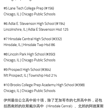
#5 Lane Tech College Prep (#156)
Chicago, IL | Chicago Public Schools
#6 Adlai E. Stevenson High School (#194)
Lincolnshire, IL | Adlai E Stevenson Hsd 125
#7 Hinsdale Central High School (#332)
Hinsdale, IL | Hinsdale Twp Hsd 86
#8 Lincoln Park High School (#350)
Chicago, IL | Chicago Public Schools
#9 Prospect High School (#364)
Mt Prospect, IL | Township Hsd 214
#10 Brooks College Prep Academy High School (#398)
Chicago, IL | Chicago Public Schools
伊州最佳公立高中前十强，除了芝加哥市的七所高中外，还包
括西南郊的欣斯戴尔高中（Hinsdale Cenral）、北郊的阿德莱斯