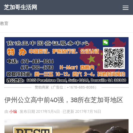
芝加哥生活网
跳至内容
教育
赞助商家（广告位：+1678-685-8086）
伊州公立高中前40强，38所在芝加哥地区
由
小编
· 发布日期
2017年5月4日
· 已更新
2017年7月16日