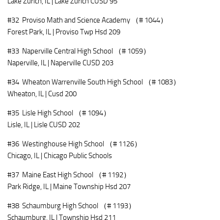
Lake Zurich, IL | Lake Zurich CUSD 95
#32 Proviso Math and Science Academy （# 1044）
Forest Park, IL | Proviso Twp Hsd 209
#33 Naperville Central High School （# 1059）
Naperville, IL | Naperville CUSD 203
#34 Wheaton Warrenville South High School （# 1083）
Wheaton, IL | Cusd 200
#35 Lisle High School （# 1094）
Lisle, IL | Lisle CUSD 202
#36 Westinghouse High School （# 1126）
Chicago, IL | Chicago Public Schools
#37 Maine East High School （# 1192）
Park Ridge, IL | Maine Township Hsd 207
#38 Schaumburg High School （# 1193）
Schaumburg, IL | Township Hsd 211