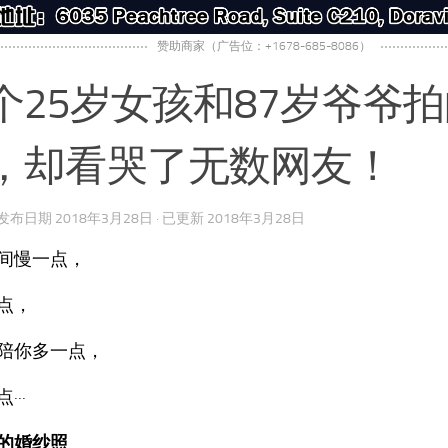
赞助商家（广告位：+1678-685-8086）
个25岁女孩和87岁爷爷
，却看哭了无数网友！
· 发布日期
2018年3月28日
· 已更新
2018年3月28日
间慢一点，
点，
陪你多一点，
···
的婚纱照