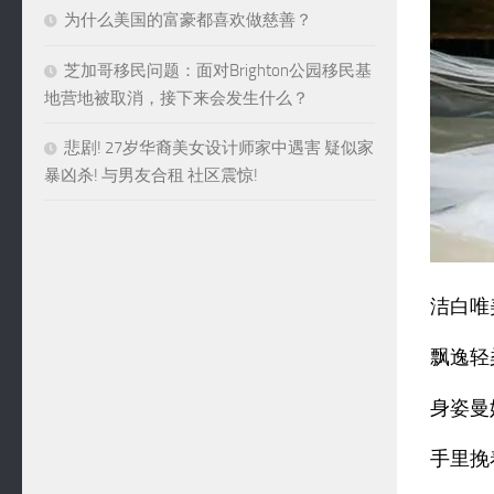
为什么美国的富豪都喜欢做慈善？
芝加哥移民问题：面对Brighton公园移民基
地营地被取消，接下来会发生什么？
悲剧! 27岁华裔美女设计师家中遇害 疑似家
暴凶杀! 与男友合租 社区震惊!
洁白唯
飘逸轻
身姿曼
手里挽