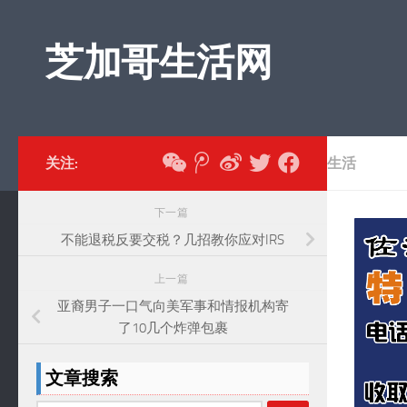
跳至内容
芝加哥生活网
关注:
生活
下一篇
不能退税反要交税？几招教你应对IRS
上一篇
亚裔男子一口气向美军事和情报机构寄
了10几个炸弹包裹
文章搜索