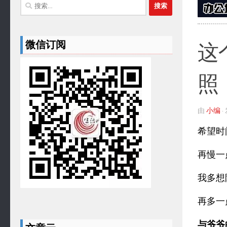
搜
索：
微信订阅
这
照
由
小编
希望时
再慢一
我多想
再多一点
与爷爷