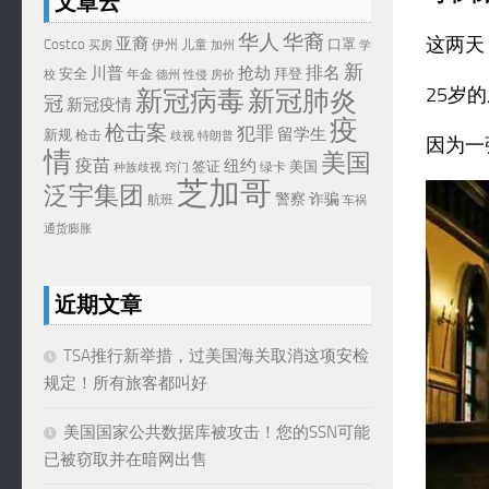
文章云
华人
华裔
这两天
亚裔
Costco
口罩
伊州
儿童
买房
加州
学
新
排名
川普
抢劫
安全
拜登
年金
校
德州
性侵
房价
25岁
新冠病毒
新冠肺炎
冠
新冠疫情
疫
枪击案
犯罪
留学生
新规
枪击
歧视
特朗普
因为一
情
美国
疫苗
纽约
签证
美国
绿卡
种族歧视
窍门
芝加哥
泛宇集团
警察
诈骗
航班
车祸
通货膨胀
近期文章
TSA推行新举措，过美国海关取消这项安检
规定！所有旅客都叫好
美国国家公共数据库被攻击！您的SSN可能
已被窃取并在暗网出售