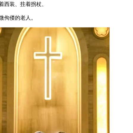
着西装、拄着拐杖、
微佝偻的老人。