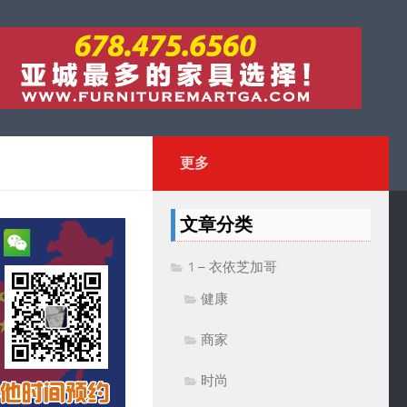
更多
文章分类
1 – 衣依芝加哥
健康
商家
时尚