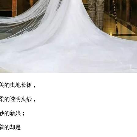
美的曳地长裙，
柔的透明头纱，
妙的新娘；
着的却是