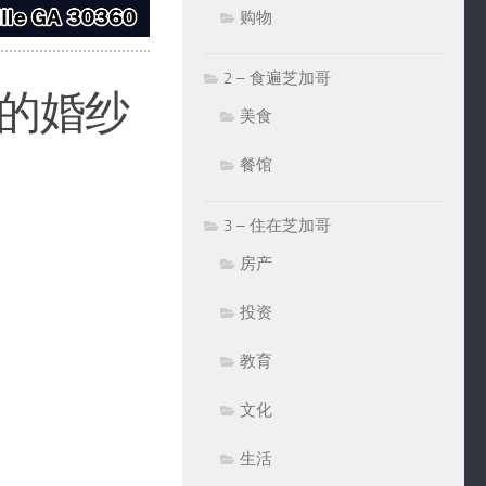
购物
2 – 食遍芝加哥
拍的婚纱
美食
餐馆
3 – 住在芝加哥
房产
投资
教育
文化
生活