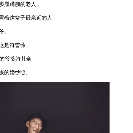
步履蹒跚的老人，
雪薇这辈子最亲近的人：
爷。
这是符雪薇
岁的爷爷符其全
摄的婚纱照。