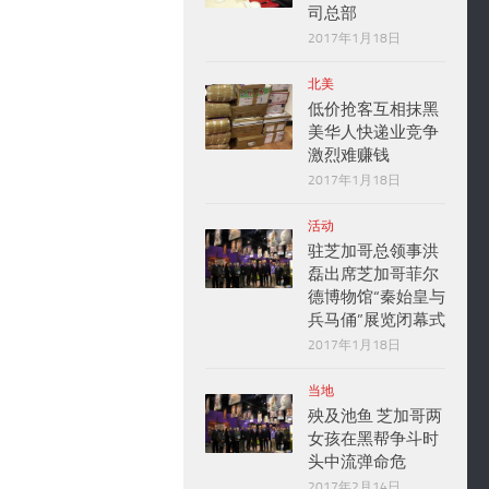
司总部
2017年1月18日
北美
低价抢客互相抹黑
美华人快递业竞争
激烈难赚钱
2017年1月18日
活动
驻芝加哥总领事洪
磊出席芝加哥菲尔
德博物馆“秦始皇与
兵马俑”展览闭幕式
2017年1月18日
当地
殃及池鱼 芝加哥两
女孩在黑帮争斗时
头中流弹命危
2017年2月14日