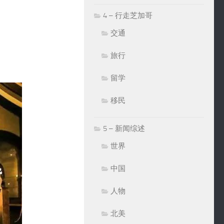
4 – 行走芝加哥
交通
旅行
留学
移民
5 – 新闻综述
世界
中国
人物
北美