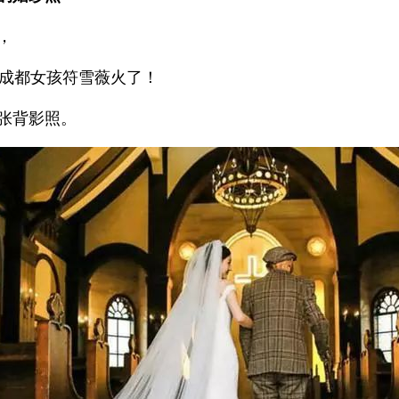
，
的成都女孩符雪薇火了！
张背影照。