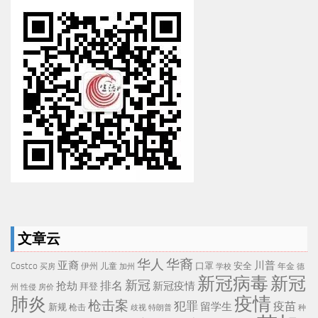
文章云
华人
华裔
亚裔
川普
Costco
口罩
安全
伊州
儿童
年金
买房
加州
学校
德
新冠病毒
新冠
新冠
排名
抢劫
新冠疫情
拜登
州
性侵
房价
疫情
肺炎
枪击案
犯罪
疫苗
留学生
新规
枪击
歧视
特朗普
种