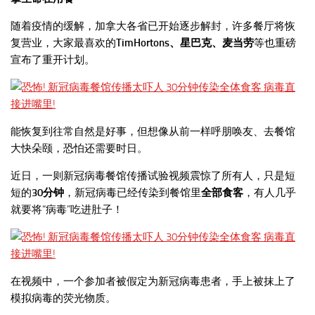
随着疫情的缓解，加拿大各省已开始逐步解封，许多餐厅将恢
复营业，大家最喜欢的
TimHortons、星巴克、麦当劳
等也重磅
宣布了重开计划。
能恢复到往常自然是好事，但想像从前一样呼朋唤友、去餐馆
大快朵颐，恐怕还需要时日。
近日，一则新冠病毒餐馆传播试验视频震惊了所有人，只是短
短的
30
分钟
，新冠病毒已经传染到餐馆里
全部食客
，有人几乎
就要将“病毒”吃进肚子！
在视频中，一个参加者被假定为新冠病毒患者，手上被抹上了
模拟病毒的荧光物质。