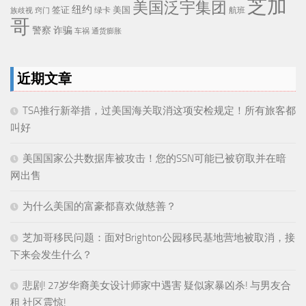
芝加
美国泛宇集团
纽约
签证
美国
航班
绿卡
族歧视
窍门
哥
警察
诈骗
车祸
通货膨胀
近期文章
TSA推行新举措，过美国海关取消这项安检规定！所有旅客都
叫好
美国国家公共数据库被攻击！您的SSN可能已被窃取并在暗
网出售
为什么美国的富豪都喜欢做慈善？
芝加哥移民问题：面对Brighton公园移民基地营地被取消，接
下来会发生什么？
悲剧! 27岁华裔美女设计师家中遇害 疑似家暴凶杀! 与男友合
租 社区震惊!