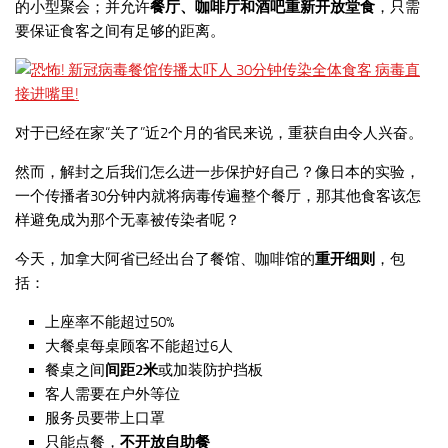
的小型聚会；并允许
餐厅、咖啡厅和酒吧
重新开放堂食
，只需
要保证食客之间有足够的距离。
对于已经在家“关了”近2个月的省民来说，重获自由令人兴奋。
然而，解封之后我们怎么进一步保护好自己？像日本的实验，
一个传播者30分钟内就将病毒传遍整个餐厅，那其他食客该怎
样避免成为那个无辜被传染者呢？
今天，加拿大阿省已经出台了餐馆、咖啡馆的
重开细则
，包
括：
上座率不能超过50%
大餐桌每桌顾客不能超过6人
餐桌之间
间距2米
或加装防护挡板
客人需要在户外等位
服务员要带上口罩
只能点餐，
不开放自助餐