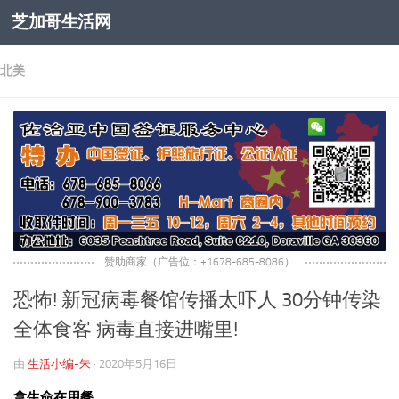
芝加哥生活网
跳至内容
北美
赞助商家（广告位：+1678-685-8086）
恐怖! 新冠病毒餐馆传播太吓人 30分钟传染
全体食客 病毒直接进嘴里!
由
生活小编-朱
·
2020年5月16日
拿生命在用餐