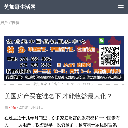
芝加哥生活网
跳至内容
房产
/
投资
赞助商家（广告位：+1678-685-8086）
美国房产买在谁名下 才能收益最大化？
由
小编
·
2018年3月21日
在过去近十几年时间里，众多家庭财富的累积都和一个因素有
关——房地产，投资越早，投资越多，越有利于家庭财富累