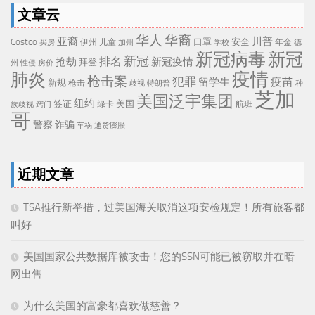
文章云
华人
华裔
亚裔
川普
Costco
口罩
安全
伊州
儿童
年金
买房
加州
学校
德
新冠病毒
新冠
新冠
排名
抢劫
新冠疫情
拜登
州
性侵
房价
疫情
肺炎
枪击案
犯罪
疫苗
留学生
新规
枪击
歧视
特朗普
种
芝加
美国泛宇集团
纽约
签证
美国
航班
绿卡
族歧视
窍门
哥
警察
诈骗
车祸
通货膨胀
近期文章
TSA推行新举措，过美国海关取消这项安检规定！所有旅客都
叫好
美国国家公共数据库被攻击！您的SSN可能已被窃取并在暗
网出售
为什么美国的富豪都喜欢做慈善？