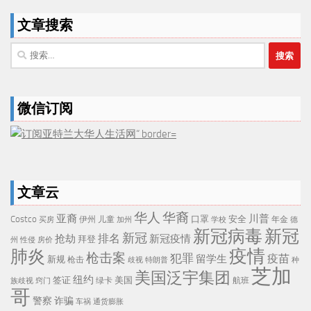
文章搜索
搜
索：
微信订阅
文章云
华人
华裔
亚裔
川普
Costco
口罩
安全
伊州
儿童
年金
买房
加州
学校
德
新冠病毒
新冠
新冠
排名
抢劫
新冠疫情
拜登
州
性侵
房价
疫情
肺炎
枪击案
犯罪
疫苗
留学生
新规
枪击
歧视
特朗普
种
芝加
美国泛宇集团
纽约
签证
美国
航班
绿卡
族歧视
窍门
哥
警察
诈骗
车祸
通货膨胀