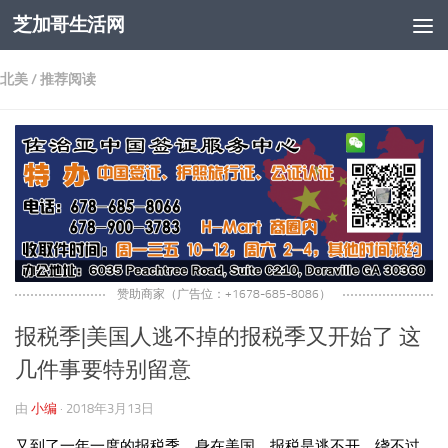
芝加哥生活网
跳至内容
北美
/
推荐阅读
赞助商家（广告位：+1678-685-8086）
报税季|美国人逃不掉的报税季又开始了 这
几件事要特别留意
由
小编
·
2018年3月13日
又到了一年一度的报税季。身在美国，报税是逃不开、绕不过