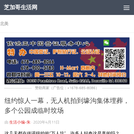
芝加哥生活网
跳至内容
北美
赞助商家（广告位：+1678-685-8086）
纽约惊人一幕，无人机拍到壕沟集体埋葬，
多个公园成临时坟场
由
生活小编-朱
·
2020年4月11日
这几天都在传谣纽约的“万人坑”，许多人好奇这是真的吗？