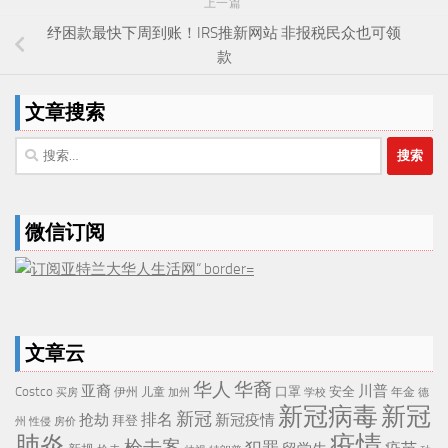
上一篇
纾困款最快下周到账！IRS推新网站 非报税民众也可领
款
文章搜索
搜
索：
微信订阅
文章云
华人
华裔
亚裔
川普
Costco
口罩
安全
伊州
儿童
年金
买房
加州
学校
德
新冠病毒
新冠
新冠
排名
抢劫
新冠疫情
拜登
州
性侵
房价
疫情
肺炎
枪击案
犯罪