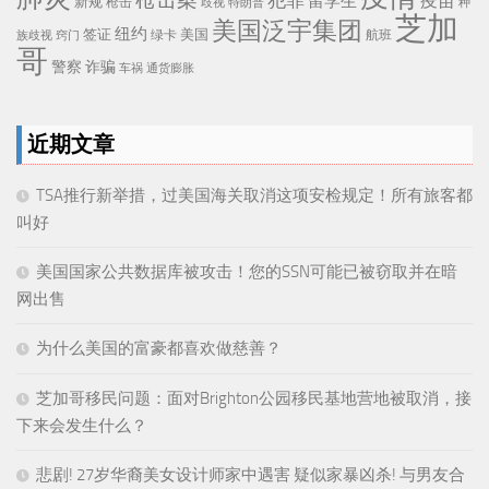
疫苗
留学生
新规
枪击
歧视
特朗普
种
芝加
美国泛宇集团
纽约
签证
美国
航班
绿卡
族歧视
窍门
哥
警察
诈骗
车祸
通货膨胀
近期文章
TSA推行新举措，过美国海关取消这项安检规定！所有旅客都
叫好
美国国家公共数据库被攻击！您的SSN可能已被窃取并在暗
网出售
为什么美国的富豪都喜欢做慈善？
芝加哥移民问题：面对Brighton公园移民基地营地被取消，接
下来会发生什么？
悲剧! 27岁华裔美女设计师家中遇害 疑似家暴凶杀! 与男友合