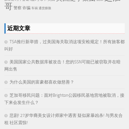
哥
警察
诈骗
车祸
通货膨胀
近期文章
TSA推行新举措，过美国海关取消这项安检规定！所有旅客都
叫好
美国国家公共数据库被攻击！您的SSN可能已被窃取并在暗
网出售
为什么美国的富豪都喜欢做慈善？
芝加哥移民问题：面对Brighton公园移民基地营地被取消，接
下来会发生什么？
悲剧! 27岁华裔美女设计师家中遇害 疑似家暴凶杀! 与男友合
租 社区震惊!