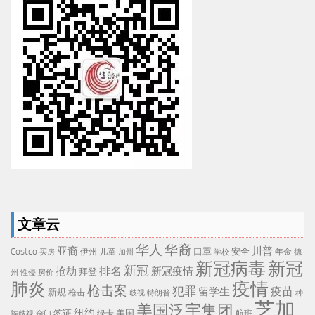
文章云
华人
华裔
亚裔
川普
Costco
口罩
安全
伊州
儿童
年金
买房
加州
学校
德
新冠病毒
新冠
新冠
排名
抢劫
新冠疫情
拜登
州
性侵
房价
疫情
肺炎
枪击案
犯罪
疫苗
留学生
新规
枪击
歧视
特朗普
种
芝加
美国泛宇集团
纽约
签证
美国
航班
绿卡
族歧视
窍门