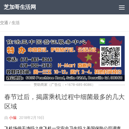
芝加哥生活网
跳至内容
交通
/
生活
赞助商家（广告位：+1678-685-8086）
春节过后，揭露乘机过程中细菌最多的几大
区域
由
小编
·
2018年2月19日
飞机场很干净吗？坐飞机一定安全卫生吗？美国保险公司调查