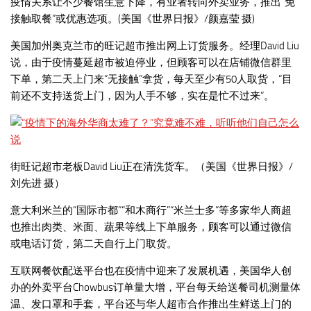
疫情关系让不少餐馆生意下降，有业者转向外卖业务，推出“免
接触取餐”或优惠选项。(美国《世界日报》/颜嘉莹 摄)
美国加州奥克兰市的旺记超市推出网上订货服务。经理David Liu
说，由于疫情蔓延超市被迫停业，但顾客可以在店铺微信群里
下单，第二天上门来“无接触”拿货，每天至少有50人取货，“目
前还不支持送货上门，因为人手不够，实在是忙不过来”。
街旺记超市老板David Liu正在清洗货车。（美国《世界日报》/
刘先进 摄）
意大利米兰的“国际市都”“和木商行”“米兰士多”等多家华人商超
也推出肉类、米面、蔬果等线上下单服务，顾客可以通过微信
或电话订货，第二天自行上门取货。
互联网餐饮配送平台也在疫情中迎来了发展机遇，美国华人创
办的外卖平台Chowbus订单量大增，平台每天给送餐司机测量体
温、发口罩和手套，平台还与华人超市合作推出生鲜送上门的