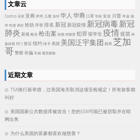
文章云
华人
华裔
亚裔
川普
Costco
口罩
安全
伊州
儿童
年金
买房
加州
学校
德
新冠病毒
新冠
新冠
排名
抢劫
新冠疫情
拜登
州
性侵
房价
疫情
肺炎
枪击案
犯罪
疫苗
留学生
新规
枪击
歧视
特朗普
种
芝加
美国泛宇集团
纽约
签证
美国
航班
绿卡
族歧视
窍门
哥
警察
诈骗
车祸
通货膨胀
近期文章
TSA推行新举措，过美国海关取消这项安检规定！所有旅客都
叫好
美国国家公共数据库被攻击！您的SSN可能已被窃取并在暗
网出售
为什么美国的富豪都喜欢做慈善？