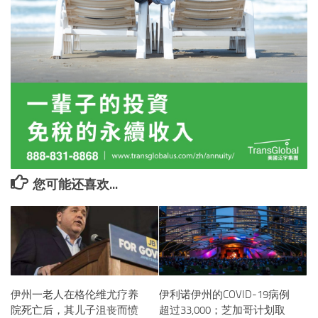
您可能还喜欢...
伊州一老人在格伦维尤疗养
伊利诺伊州的COVID-19病例
院死亡后，其儿子沮丧而愤
超过33,000；芝加哥计划取