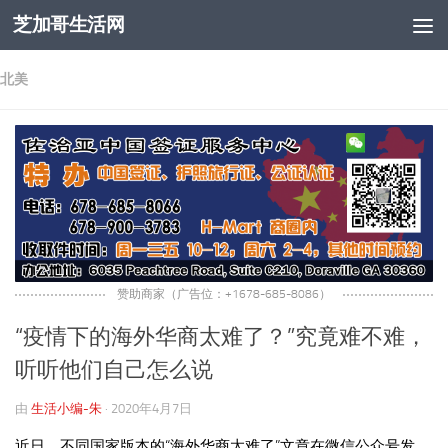
芝加哥生活网
跳至内容
北美
赞助商家（广告位：+1678-685-8086）
“疫情下的海外华商太难了？”究竟难不难，
听听他们自己怎么说
由
生活小编-朱
·
2020年4月7日
近日，不同国家版本的“海外华商太难了”文章在微信公众号发