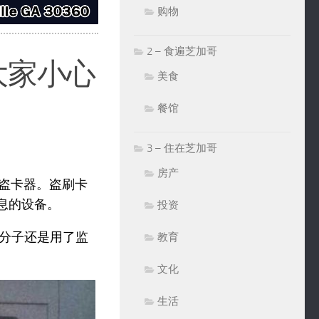
购物
2 – 食遍芝加哥
大家小心
美食
餐馆
3 – 住在芝加哥
房产
用盗卡器。盗刷卡
信息的设备。
投资
分子还是用了监
教育
文化
生活