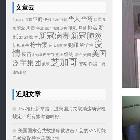
文章云
华人
华裔
亚裔
Costco
口罩
伊州
儿童
买房
加州
学
新
排名
川普
抢劫
安全
拜登
年金
校
德州
性侵
房价
新冠病毒
新冠肺炎
冠
新冠疫情
疫
枪击案
犯罪
留学生
新规
枪击
歧视
特朗普
情
美国
疫苗
纽约
签证
美国
绿卡
种族歧视
窍门
芝加哥
泛宇集团
警察
诈骗
航班
车祸
通货膨胀
近期文章
TSA推行新举措，过美国海关取消这项安检
规定！所有旅客都叫好
美国国家公共数据库被攻击！您的SSN可能
已被窃取并在暗网出售