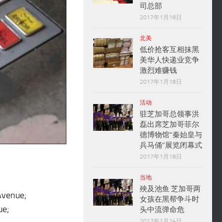
司总部
2017年1月18日
北美
低价抢客互相抹黑
美华人快递业竞争
激烈难赚钱
2017年1月18日
活动
驻芝加哥总领事洪
磊出席芝加哥菲尔
德博物馆“秦始皇与
兵马俑”展览闭幕式
2017年1月18日
当地
殃及池鱼 芝加哥两
Avenue;
女孩在黑帮争斗时
ue;
头中流弹命危
2017年2月14日