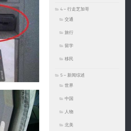
4 – 行走芝加哥
交通
旅行
留学
移民
5 – 新闻综述
世界
中国
人物
北美