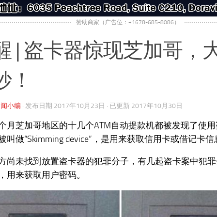
赞助商家（广告位：+1678-685-8086）
醒 | 盗卡器惊现芝加哥，
妙！
新闻小编
· 发布日期
2017年10月23日
· 已更新
2017年10月30日
个月芝加哥地区的十几个ATM自动提款机都被发现了使
叫做“Skimming device”，是用来获取信用卡或借记卡
方尚未找到放置盗卡器的犯罪分子，有几起盗卡案中犯罪
，用来获取用户密码。