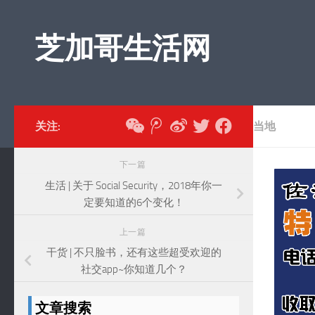
跳至内容
芝加哥生活网
关注:
当地
下一篇
生活 | 关于 Social Security，2018年你一
定要知道的6个变化！
上一篇
干货 | 不只脸书，还有这些超受欢迎的
社交app~你知道几个？
文章搜索