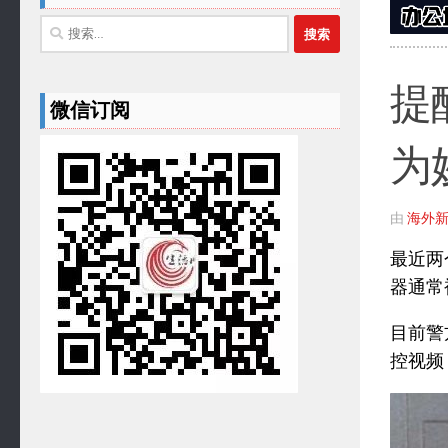
搜
索：
提
微信订阅
为
由
海外
最近两
器通常被
目前警
控视频