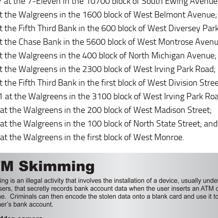
7 at the 7-Eleven in the 10700 block of South Ewing Avenue
at the Walgreens in the 1600 block of West Belmont Avenue;
at the Fifth Third Bank in the 600 block of West Diversey Pa
at the Chase Bank in the 5600 block of West Montrose Avenu
at the Walgreens in the 400 block of North Michigan Avenue;
at the Walgreens in the 2300 block of West Irving Park Road;
t the Fifth Third Bank in the first block of West Division Stree
1 at the Walgreens in the 3100 block of West Irving Park Roa
 at the Walgreens in the 200 block of West Madison Street;
 at the Walgreens in the 100 block of North State Street; and
 at the Walgreens in the first block of West Monroe.