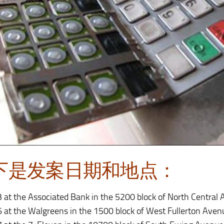
下是发案日期和地点：
3 at the Associated
Bank
in the 5200 block of North Central 
6 at the Walgreens in the 1500 block of West Fullerton Aven