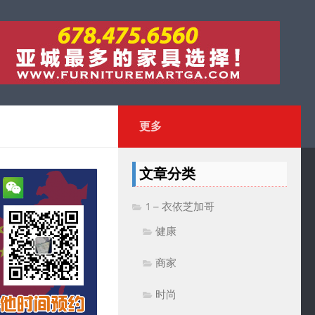
更多
文章分类
1 – 衣依芝加哥
健康
商家
时尚