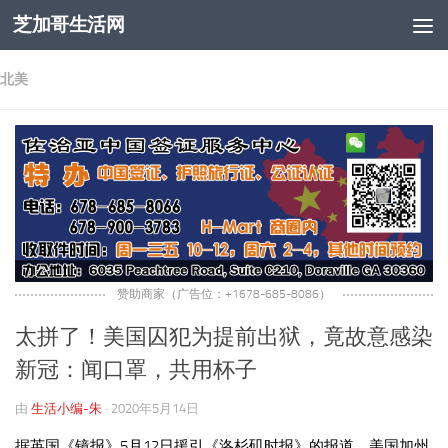
芝加哥生活网
跳至内容
北美
赞助商家（广告位：+1678-685-8086）
太拼了！美国囚犯为提前出狱，竟故意感染
新冠：闻口罩，共用杯子
由
生活小编-朱
·
2020年5月14日
据英国《镜报》5月12日援引《洛杉矶时报》的报道，美国加州