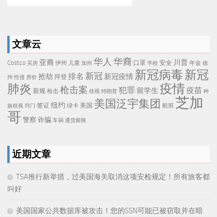
文章云
华人
华裔
亚裔
川普
Costco
口罩
安全
伊州
儿童
年金
买房
加州
学校
德
新冠病毒
新冠
新冠
排名
抢劫
新冠疫情
拜登
州
性侵
房价
疫情
肺炎
枪击案
犯罪
疫苗
留学生
新规
枪击
歧视
特朗普
种
芝加
美国泛宇集团
纽约
签证
美国
航班
绿卡
族歧视
窍门
哥
警察
诈骗
车祸
通货膨胀
近期文章
TSA推行新举措，过美国海关取消这项安检规定！所有旅客都
叫好
美国国家公共数据库被攻击！您的SSN可能已被窃取并在暗