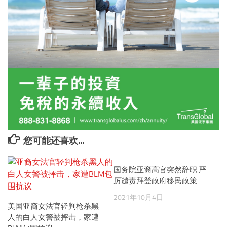
您可能还喜欢...
国务院亚裔高官突然辞职 严
厉谴责拜登政府移民政策
2021年10月4日
美国亚裔女法官轻判枪杀黑
人的白人女警被抨击，家遭