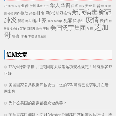
华人
华裔
亚裔
川普
Costco
口罩
安全
伊州
儿童
年金
买房
加州
学校
德
新冠病毒
新冠
新冠
排名
抢劫
新冠疫情
拜登
州
性侵
房价
疫情
肺炎
枪击案
犯罪
疫苗
留学生
新规
枪击
歧视
特朗普
种
芝加
美国泛宇集团
纽约
签证
美国
航班
绿卡
族歧视
窍门
哥
警察
诈骗
车祸
通货膨胀
近期文章
TSA推行新举措，过美国海关取消这项安检规定！所有旅客都
叫好
美国国家公共数据库被攻击！您的SSN可能已被窃取并在暗
网出售
为什么美国的富豪都喜欢做慈善？
芝加哥移民问题：面对Brighton公园移民基地营地被取消，接