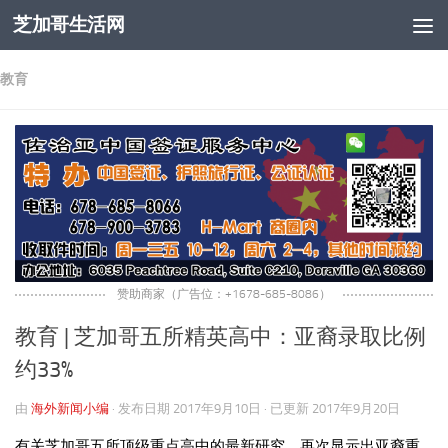
芝加哥生活网
跳至内容
教育
赞助商家（广告位：+1678-685-8086）
教育 | 芝加哥五所精英高中：亚裔录取比例
约33%
由
海外新闻小编
· 发布日期
2017年9月10日
· 已更新
2017年9月20日
有关芝加哥五所顶级重点高中的最新研究，再次显示出亚裔重