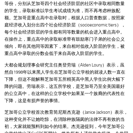
等份，分别从芝加哥四个社会经济阶层的社区中录取相同数量
的学生，录取标准以学生考试成绩为准，而不再考虑种族配
额。芝加哥是重点高中在录取时，根据人口普查数据，按照家
庭经济收入划分出四个社会经济阶层（socioeconomic tiers），
每个社会经济阶层的学生都有同等数量的机会进入重点高中。
在操作上，重点高中的录取标准带有鼓励寒门子弟的社会公义
倾向，即在其他同等因素下，来自相对低收入阶层的学生，被
重点高中录取的分数会低于来自高收入阶层的学生。
大都会规划理事会研究主任奥登劳瑞（Alden Loury）表示，虽
然自1998年以来黑人学生在芝加哥公立学校的就读人数一直在
下降，但这不能解释芝加哥五所精英高中黑人学生比例大幅下
降的问题。劳瑞表示，这五所学校，是芝加哥乃至全美国最好
的公立高中，在这样的公立学校中如果某一个族裔的代表性在
下降，这是有损声誉的事情。
芝加哥公立学校首次教育简尼斯杰克逊（Janice Jackson）表示，
这种变化并不让她吃惊，在消除种族隔阂的法律不再有效的当
初，大家就能预料到如今的结果。杰克逊提到，今年芝加哥公