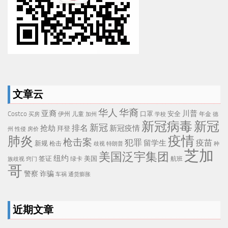
文章云
华人
华裔
亚裔
川普
Costco
口罩
安全
伊州
儿童
年金
买房
加州
学校
德
新冠病毒
新冠
新冠
排名
抢劫
新冠疫情
拜登
州
性侵
房价
疫情
肺炎
枪击案
犯罪
疫苗
留学生
新规
枪击
歧视
特朗普
种
芝加
美国泛宇集团
纽约
签证
美国
航班
绿卡
族歧视
窍门
哥
警察
诈骗
车祸
通货膨胀
近期文章