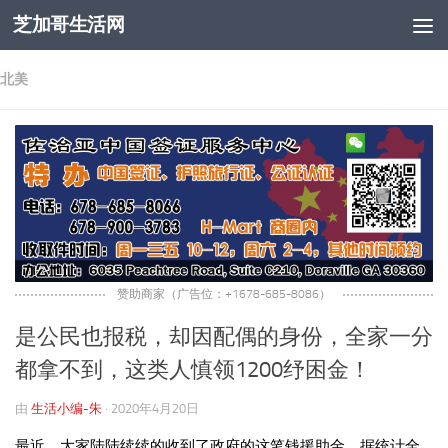
芝加哥生活网
跳至内容
北美
赞助商家（广告位：+1678-685-8086）
是公民也报税，却因配偶的身份，全家一分
都拿不到，这类人慎领1200纾困金！
由
生活小编-朱
·
2020年4月20日
最近，大家陆陆续续的收到了政府的这笔钱援助金，据统计全