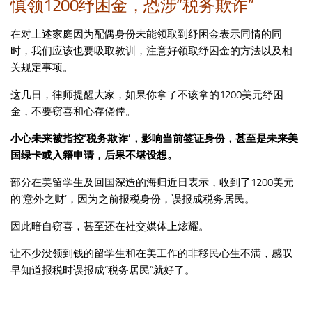
慎领1200纾困金，恐涉“税务欺诈”
在对上述家庭因为配偶身份未能领取到纾困金表示同情的同
时，我们应该也要吸取教训，注意好领取纾困金的方法以及相
关规定事项。
这几日，律师提醒大家，如果你拿了不该拿的1200美元纾困
金，不要窃喜和心存侥倖。
小心未来被指控‘税务欺诈’，影响当前签证身份，甚至是未来美
国绿卡或入籍申请，后果不堪设想。
部分在美留学生及回国深造的海归近日表示，收到了1200美元
的‘意外之财’，因为之前报税身份，误报成税务居民。
因此暗自窃喜，甚至还在社交媒体上炫耀。
让不少没领到钱的留学生和在美工作的非移民心生不满，感叹
早知道报税时误报成“税务居民”就好了。