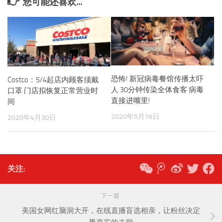
您可能还喜欢...
恐怖! 新冠病毒餐馆传播太吓
Costco：5/4起店内顾客须戴
人 30分钟传染全体食客 病毒
口罩 门店拟恢复正常营业时
直接进嘴里!
间
2020年5月16日
2020年4月30日
关注:
下一篇
美国女网红脑洞大开，在线直播盲选相亲，让粉丝决定