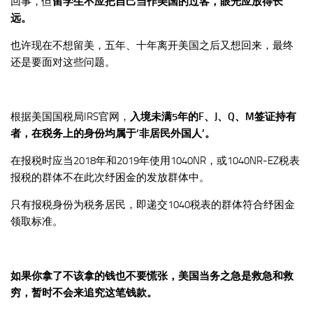
回事，但
留学生不应把自己当作美国的过客，眼光应放得长
远。
也许现在不想留美，五年、十年离开美国之后又想回来，最终
还是要面对这些问题。
根据美国国税局IRS官网，
入境未满5年的F、J、Q、M签证持有
者，在税务上的身份均属于‘非居民外国人’。
在报税时应当2018年和2019年使用1040NR，或1040NR-EZ税表
报税的群体不在此次纾困金的发放群体中。
只有报税身份为税务居民，即递交1040税表的群体符合纾困金
领取标准。
如果你拿了不该拿的钱也不要慌张，美国当务之急是救急和救
穷，暂时不会来追究这笔钱款。