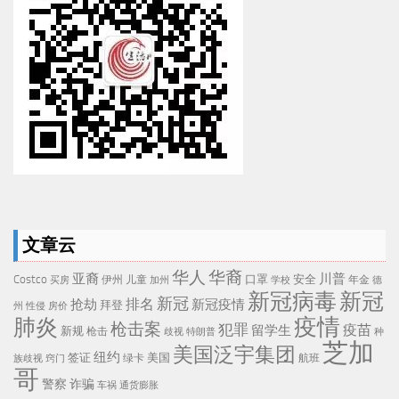
文章云
华人
华裔
亚裔
川普
Costco
口罩
安全
伊州
儿童
年金
买房
加州
学校
德
新冠病毒
新冠
新冠
排名
抢劫
新冠疫情
拜登
州
性侵
房价
疫情
肺炎
枪击案
犯罪
疫苗
留学生
新规
枪击
歧视
特朗普
种
芝加
美国泛宇集团
纽约
签证
美国
航班
绿卡
族歧视
窍门
哥
警察
诈骗
车祸
通货膨胀