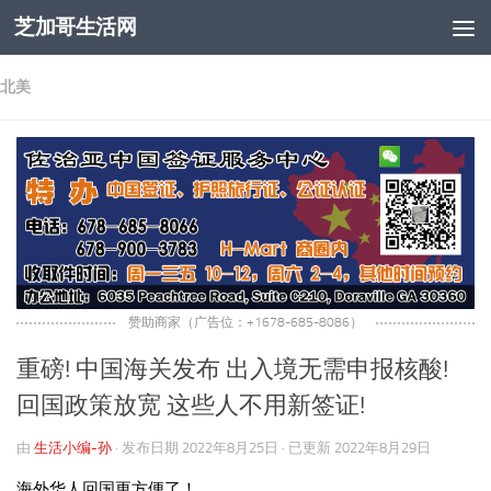
芝加哥生活网
跳至内容
北美
赞助商家（广告位：+1678-685-8086）
重磅! 中国海关发布 出入境无需申报核酸!
回国政策放宽 这些人不用新签证!
由
生活小编-孙
· 发布日期
2022年8月25日
· 已更新
2022年8月29日
海外华人回国更方便了！