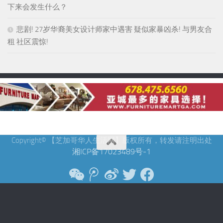
下来会发生什么？
悲剧! 27岁华裔美女设计师家中遇害 疑似家暴凶杀! 与男友合
租 社区震惊!
Copyright© 【芝加哥华人生活网】版权所有，转发请注明出处
湘ICP备17023489号-1