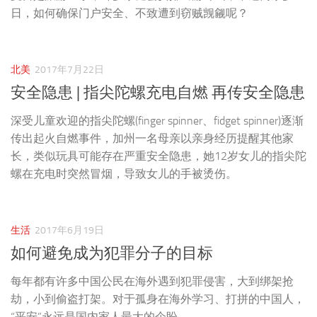
日，如何确保门户安全、不致遭到窃贼觊觎呢？
北美
2017年7月22日
安全隐患 | 指尖陀螺充电自燃 再传安全隐患
深受儿童欢迎的指尖陀螺(finger spinner、fidget spinner)逐渐
传出起火自燃事件，加州一名母亲以亲身经历提醒其他家
长，类似玩具可能存在严重安全隐患，她12岁女儿的指尖陀
螺在充电时突然冒烟，导致女儿的手被烫伤。
生活
2017年6月19日
如何避免成为犯罪分子的目标
每年都有许多中国公民在海外遇到犯罪侵害，大到绑架抢
劫，小到偷盗打架。对于孤身在海外学习、打拼的中国人，
“平安”永远是国内家人最大的企盼。