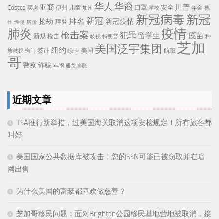
华人
华裔
亚裔
川普
Costco
口罩
安全
伊州
儿童
年金
买房
加州
学校
德
新冠病毒
新冠
新冠
排名
抢劫
新冠疫情
拜登
州
性侵
房价
疫情
肺炎
枪击案
犯罪
疫苗
留学生
新规
枪击
歧视
特朗普
种
芝加
美国泛宇集团
纽约
签证
美国
航班
绿卡
族歧视
窍门
哥
警察
诈骗
车祸
通货膨胀
近期文章
TSA推行新举措，过美国海关取消这项安检规定！所有旅客都
叫好
美国国家公共数据库被攻击！您的SSN可能已被窃取并在暗
网出售
为什么美国的富豪都喜欢做慈善？
芝加哥移民问题：面对Brighton公园移民基地营地被取消，接