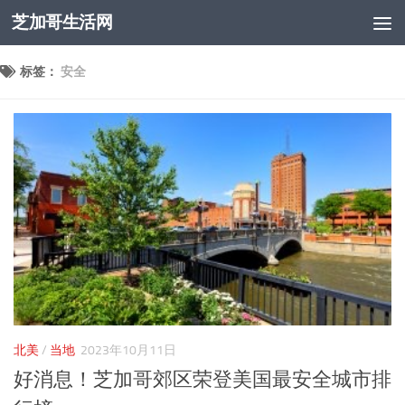
芝加哥生活网
跳至内容
标签：
安全
北美
/
当地
2023年10月11日
好消息！芝加哥郊区荣登美国最安全城市排