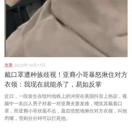
北美
2022年10月17日
戴口罩遭种族歧视！亚裔小哥暴怒揪住对方
衣领：我现在就能杀了，易如反掌
近日，一段发生在纽约地铁上的冲突在美国抖音上热议，视
频中一名白人男子对着一对亚裔夫妻发难，嘲笑其戴着口
罩，而亚裔小哥丝毫不怂，最后愤怒地揪住对方衣领，叫他
闭嘴，否则分分钟可以打死他。