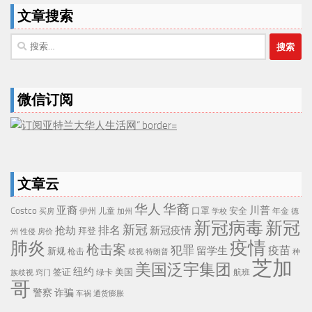
文章搜索
搜
索：
微信订阅
文章云
华人
华裔
亚裔
川普
Costco
口罩
安全
伊州
儿童
年金
买房
加州
学校
德
新冠病毒
新冠
新冠
排名
抢劫
新冠疫情
拜登
州
性侵
房价
疫情
肺炎
枪击案
犯罪
疫苗
留学生
新规
枪击
歧视
特朗普
种
芝加
美国泛宇集团
纽约
签证
美国
航班
绿卡
族歧视
窍门
哥
警察
诈骗
车祸
通货膨胀