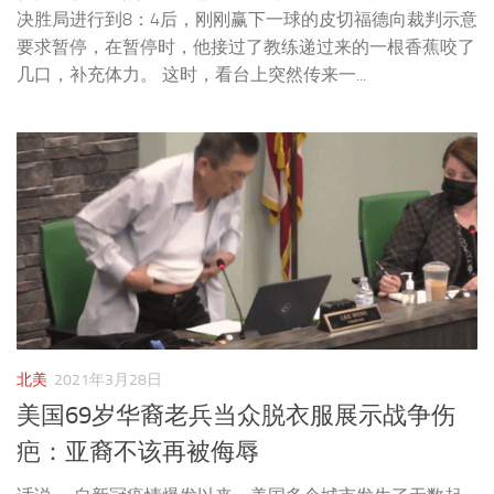
决胜局进行到8：4后，刚刚赢下一球的皮切福德向裁判示意
要求暂停，在暂停时，他接过了教练递过来的一根香蕉咬了
几口，补充体力。 这时，看台上突然传来一...
北美
2021年3月28日
美国69岁华裔老兵当众脱衣服展示战争伤
疤：亚裔不该再被侮辱