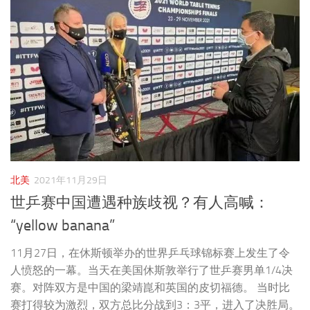
北美
2021年11月29日
世乒赛中国遭遇种族歧视？有人高喊：
“yellow banana”
11月27日，在休斯顿举办的世界乒乓球锦标赛上发生了令
人愤怒的一幕。当天在美国休斯敦举行了世乒赛男单1/4决
赛。对阵双方是中国的梁靖崑和英国的皮切福德。 当时比
赛打得较为激烈，双方总比分战到3：3平，进入了决胜局。