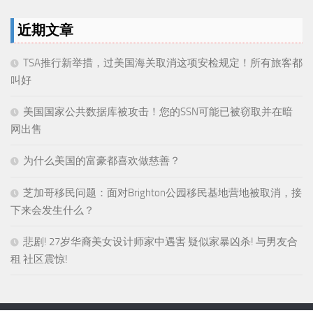
近期文章
TSA推行新举措，过美国海关取消这项安检规定！所有旅客都
叫好
美国国家公共数据库被攻击！您的SSN可能已被窃取并在暗
网出售
为什么美国的富豪都喜欢做慈善？
芝加哥移民问题：面对Brighton公园移民基地营地被取消，接
下来会发生什么？
悲剧! 27岁华裔美女设计师家中遇害 疑似家暴凶杀! 与男友合
租 社区震惊!