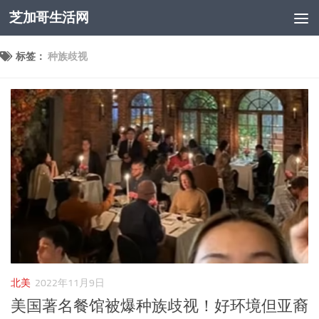
芝加哥生活网
跳至内容
标签：
种族歧视
北美
2022年11月9日
美国著名餐馆被爆种族歧视！好环境但亚裔